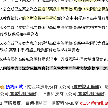
2.
公立或已立案之私立
普通型高級中等學校(高級中學)附設之職
3.
教育部核定
綜合型高級中等學校
(綜合高中)接受綜合高中課程
4.
公立或已立案之私立技術型高級中等學校(高級職業)補習學校(
修學校職業類科畢業者。
5.
公立或已立案之私立普通型高級中等學校(高級中學)附設之職業
學校(高級中學)附設之職業類科進修學校畢業者。
6.
持有國外高級職業學校畢業證件，經我國駐外單位驗證屬實者
7.
同等學力：認定依據教育部「入學大學同等學力認定標準」之
預約面試：
南亞科技股份有限公司
(
實習說明簡報
)
、
公司
(
實習說明簡報
)
、
神雲科技有限公司
(
實習說明簡報
)
1.
請
將
履歷、自傳
相關電子檔資料MAIL至
ot134@mail.a