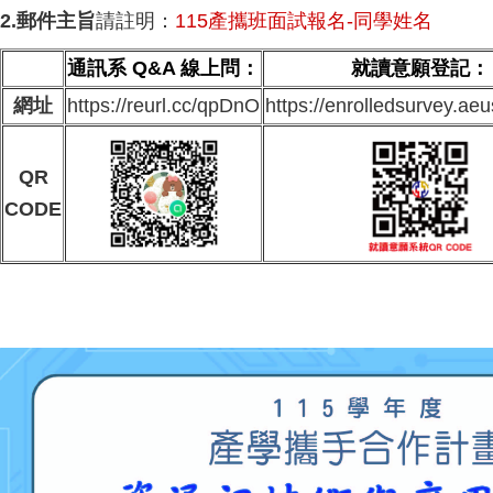
2.郵件主旨
請註明：
115產攜班面試報名-同學姓名
通訊系 Q&A 線上問：
就讀意願登記：
網址
https://reurl.cc/qpDnO
https://enrolledsurvey.aeu
QR
CODE