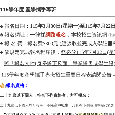
115學年度 產學攜手專班
♣
報名日期：
115年3月30日(星期一)至115年7月22
♣
報名網址：一律採
網路報名
，本校招生資訊網 (
ht
♣
報 名 費：報名費$300元 (經錄取並完成入學
♣
依規定完成報名程序後，
務必於115年7月22日(星
將「報名文件(身份證正反面、畢業證書或學生證)
115
學年度產學攜手專班招生重要日程表請閱公告
報名資格：
二十九歲以下國人，符合下列資格者，方可報名：
二十九歲以下國人均可報考，不限高中職生，凡具有下列各項學歷(力)之
1.
公立或已立案之私立技術型高級中等學校(
高級職業學校
)職業