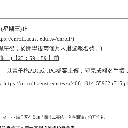
日(星期三)止
tps://enroll.aeust.edu.tw/enroll/
)
註冊程序後，於開學後兩個月內退還報名費。)
期三)【23：59：59 】前
」以電子檔PDF或 JPG檔案上傳，即完成報名手續
→
https://recruit.aeust.edu.tw/p/406-1014-55962,r715.p
一者，不 論是否有參加「四技二專統一入學測驗」均可報名。
類科畢業或五年一貫制職業學校畢業者。