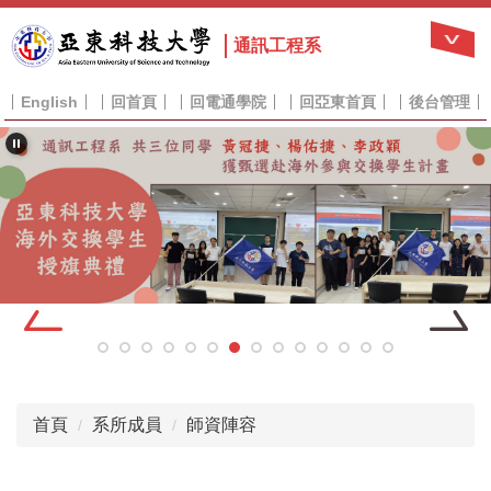
跳
到
通訊工程系
主
要
English
回首頁
回電通學院
回亞東首頁
後台管理
內
容
區
首頁
系所成員
師資陣容