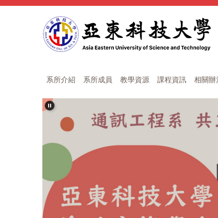
跳
到
主
要
內
容
區
系所介紹
系所成員
教學資源
課程資訊
相關辦