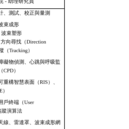
 - 助理研究員
計、測試、校正與量測
波束成形
g）、波束塑形
、方向尋找（Direction
（Tracking）
障礙物偵測、心跳與呼吸監
CPD）
可重構智慧表面（RIS）、
E）
戶終端（User
星追蹤演算法
天線、雷達罩、波束成形網