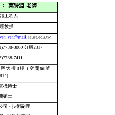
： 葉詩淵 老師
訊工程系
理教授
@mail.
aeust.edu.tw
even_yeh
2)7738-8000
分機2317
2)7738-7411
庠大樓8樓 (空間編號：
814)
電機博士
機碩士
司 - 技術副理