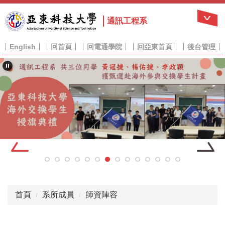
跳
到
通訊工程系
主
要
English
回首頁
回電通學院
回亞東首頁
後台管理
內
容
區
首頁
系所成員
師資陣容