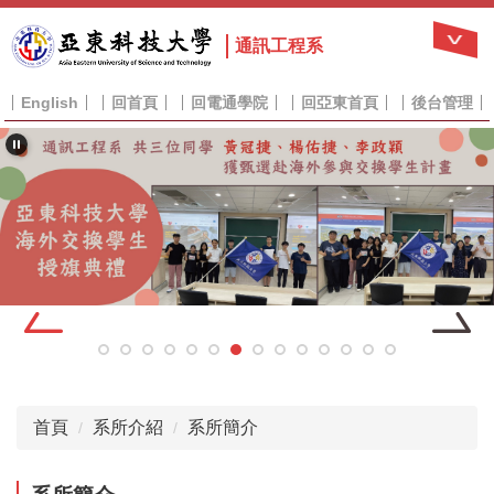
跳
到
通訊工程系
主
要
English
回首頁
回電通學院
回亞東首頁
後台管理
內
容
區
首頁
系所介紹
系所簡介