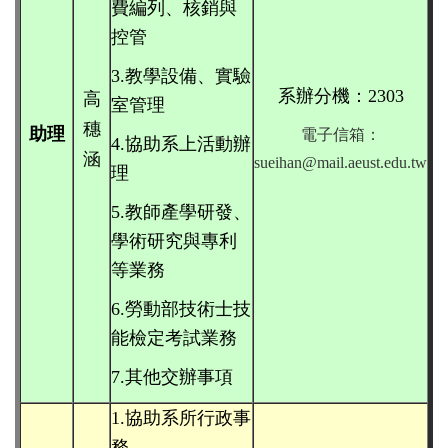
費編列、核銷與
控管
3.教學設備、實驗
系辦分機：2303
高
室管理
穗
助理
電子信箱：
4.協助系上活動辦
涵
sueihan@mail.aeust.edu.tw
理
5.
教師產學研發、
學術研究
與
專利
等業務
6.勞動部技術士技
能檢定考試業務
7.其他交辦事項
1.協助系所行政事
務