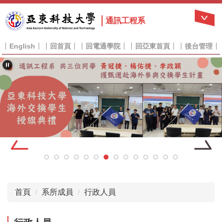
跳
到
通訊工程系
主
要
English
回首頁
回電通學院
回亞東首頁
後台管理
內
容
區
首頁
系所成員
行政人員