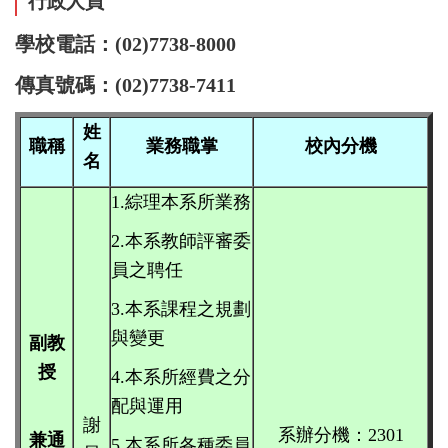
行政人員
學校電話：(02)7738-8000
傳真號碼：(02)7738-7411
姓
職稱
業務職掌
校內分機
名
1.綜理本系所業務
2.本系教師評審委
員之聘任
3.本系課程之規劃
與變更
副教
授
4.本系所經費之分
配與運用
謝
系辦分機：2301
兼通
5.本系所各種委員