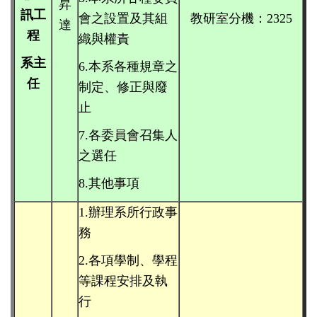
昇
訊工
會之設置
及其組
教研室分機：2325
達
程
織與權責
系
主
6.本系各種規章之
任
制定、修
正與廢
止
7.各委員會召集人
之選任
8.其他事項
1.辦理系所行政事
務
2.各項學制、學程
等課程安
排及執
行