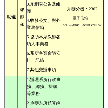
3.系網頁公告及維
系辦分機：2302
賴
護
助理
靜
電子信箱：
4.收發公文、對外
如
ot134@mail.aeust.edu.tw
業務信箱
5.協助本系教師各
項人事業
務
6.系所各類會議安
排、記錄
7.其他交辦事項
1.
辦理系所行政事
務、
總務、採購
等業務
2.承辦系所預算經