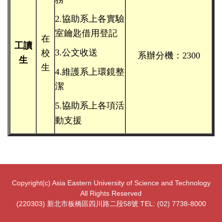
2.協助系上各實驗
室鑰
匙借用登記
在
工讀
3.公文收送
校
系辦分機：2300
生
生
4.維護系上環鏡整
潔
5.協助系上各項活
動支援
Copyright(c) Asia Eastern University of Science and Technology
All Rights Reserved
(220303) 新北市板橋區四川路二段58號 TEL: (02) 7738-8000