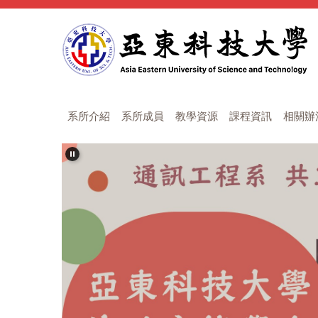
跳
到
主
要
內
容
區
系所介紹
系所成員
教學資源
課程資訊
相關辦