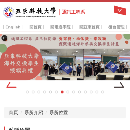
跳
到
通訊工程系
主
要
English
回首頁
回電通學院
回亞東首頁
後台管理
內
容
區
首頁
系所介紹
系所位置