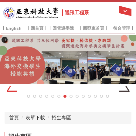
跳
到
通訊工程系
主
要
English
回首頁
回電通學院
回亞東首頁
後台管理
內
容
區
首頁
表單下載
招生專區