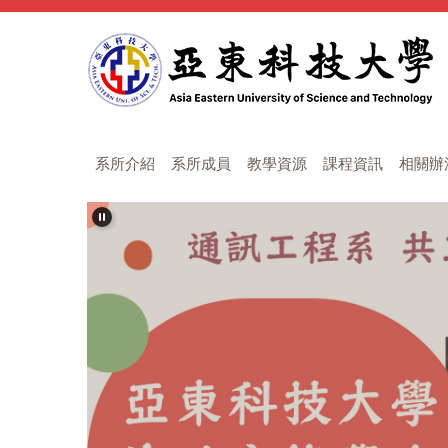
跳
到
主
要
內
容
區
系所介紹
系所成員
教學資源
課程資訊
相關辦