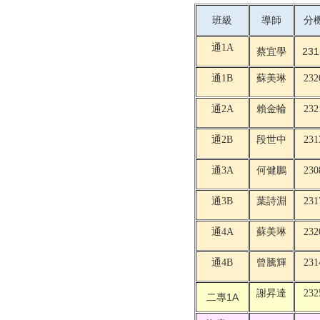
班級
導師
分
通1A
蔡宜學
231
通1B
蘇美琳
232
通2A
賴金輪
232
通2B
段世中
231
通3A
何健鵬
230
通3B
葉詩淵
231
通4A
蘇美琳
232
通4B
曾騰輝
231
謝昇達
232
二專1A