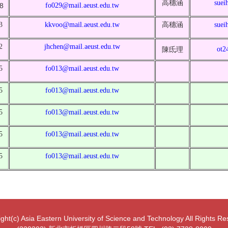
高穗涵
suei
8
fo029@mail.aeust.edu.tw
3
kkvoo@mail.aeust.edu.tw
高穗涵
suei
2
jhchen@mail.aeust.edu.tw
陳氐理
ot2
5
fo013@mail.aeust.edu.tw
5
fo013@mail.aeust.edu.tw
5
fo013@mail.aeust.edu.tw
5
fo013@mail.aeust.edu.tw
5
fo013@mail.aeust.edu.tw
ght(c) Asia Eastern University of Science and Technology All Rights R