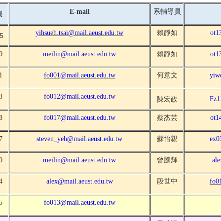
系輔導員
E-mail
機
yihsueh.tsai
@mail.aeust.edu.tw
賴靜如
ot1
5
0
meilin@mail.aeust.edu.tw
賴靜如
ot1
1
fo001@mail.aeust.edu.tw
何意文
yiw
3
fo012@mail.aeust.edu.tw
陳宏政
Fz1
8
fo017@mail.aeust.edu.tw
蔡杰芸
ot1
7
steven_yeh@mail.aeust.edu.tw
蘇怡親
ex0
0
meilin@mail.aeust.edu.tw
曾騰輝
al
4
alex@mail.aeust.edu.tw
段世中
fo0
5
fo013@mail.aeust.edu.tw