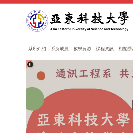
跳
到
主
要
內
容
區
系所介紹
系所成員
教學資源
課程資訊
相關辦