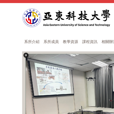
跳
到
主
要
內
容
區
系所介紹
系所成員
教學資源
課程資訊
相關辦