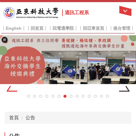
跳
到
通訊工程系
主
要
English
回首頁
回電通學院
回亞東首頁
後台管理
內
容
區
首頁
公告