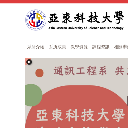
跳
到
主
要
內
容
區
系所介紹
系所成員
教學資源
課程資訊
相關辦