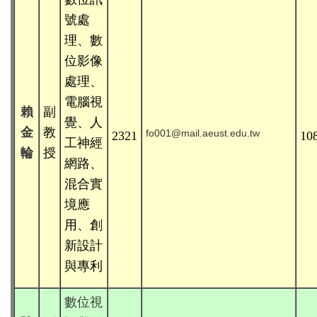
號處
理、數
位影像
處理、
電腦視
賴
副
覺、人
金
教
fo001@mail.aeust.edu.tw
2321
10
工神經
輪
授
網路、
混合實
境應
用、創
新設計
與專利
數位視