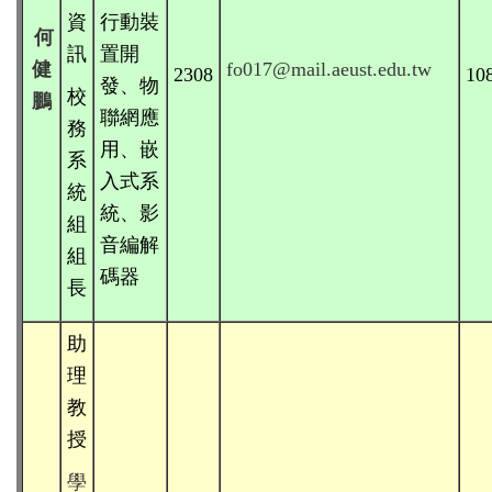
資
行動裝
何
訊
置開
健
fo017@mail.aeust.edu.tw
2308
10
發、物
校
鵬
聯網應
務
用、嵌
系
入式系
統
統、影
組
音編解
組
碼器
長
助
理
教
授
學