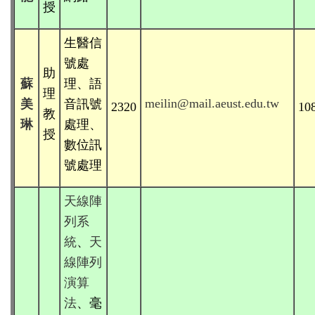
授
生醫信
號處
助
蘇
理、語
理
meilin@
mail.aeust.edu.tw
美
音訊號
2320
10
教
琳
處理、
授
數位訊
號處理
天線陣
列系
統
、
天
線陣列
演算
法
、毫