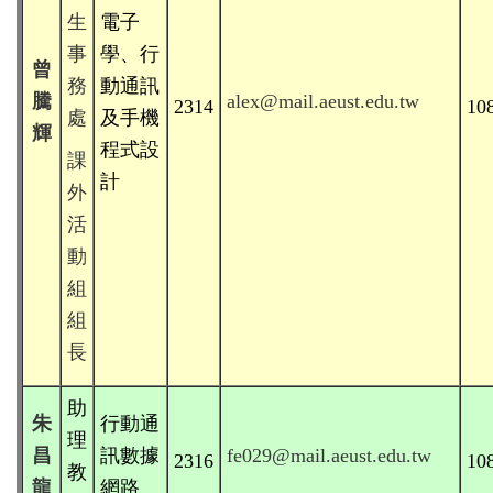
生
電子
事
學、行
曾
務
動通訊
騰
alex@mail.aeust.edu.tw
2314
10
處
及手機
輝
程式設
課
計
外
活
動
組
組
長
助
朱
行動通
理
昌
訊數據
fe029@mail.aeust.edu.tw
2316
10
教
龍
網路