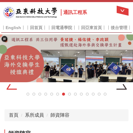
跳
到
通訊工程系
主
要
English
回首頁
回電通學院
回亞東首頁
後台管理
內
容
區
首頁
系所成員
師資陣容