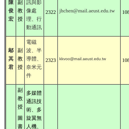
陳
副
訊與影
俊
教
像處
jhchen@mail.aeust.edu.tw
2322
10
宏
授
理、行
動通訊
電磁
鄔
副
波、半
其
教
導體、
kkvoo@mail.aeust.edu.tw
2323
10
君
授
奈米元
件
副
多媒體
教
通訊技
授
術、多
圖
旋翼無
書
人機、