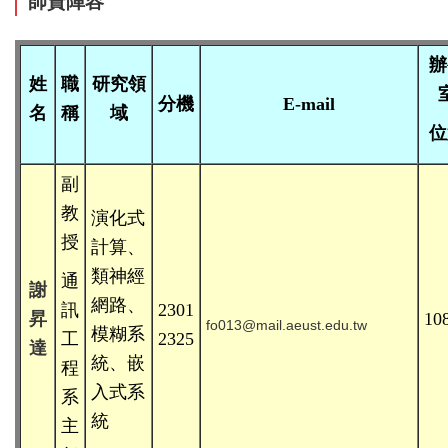
師資陣容
辦
姓
職
研究領
分機
E-mail
名
稱
域
位
副
教
演化式
授
計算、
類神經
通
謝
網路、
訊
2301
昇
10
fo013@mail.aeust.edu.tw
模糊系
工
2325
達
統、
嵌
程
入式系
系
統
主