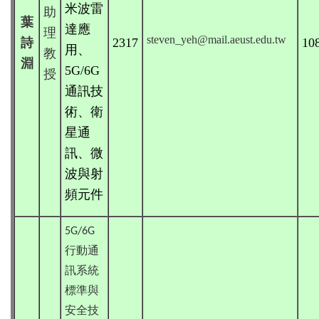
米波雷
助
葉
達應
理
steven_yeh@mail.aeust.edu.tw
詩
2317
10
用
、
教
淵
5G/6G
授
通訊技
術
、衛
星通
訊
、
微
波與射
頻元件
5G/6G
行動通
訊系統
標準與
安全技