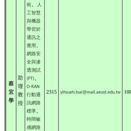
、
術
人
工智慧
與機器
學習於
通訊之
、
應用
網路安
全與滲
透測試
、
助
(PT)
蔡
理
O-RAN
2315
10
宜
yihsueh.tsai@mail.aeust.edu.tw
教
行動通
學
授
訊網路
、
標準
時間敏
感網路