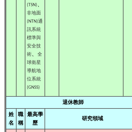
、
(TSN)
非地面
通
(NTN)
訊系統
標準與
安全技
、
術
全
球衛星
導航地
位系統
(GNSS)
退休教師
姓
職
最高學
研究領域
名
稱
歷