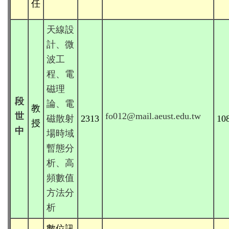
任
天線設
計、微
波工
程、電
磁理
段
論、電
教
世
fo012@
mail.aeust.edu.tw
磁散射
2313
10
授
中
場時域
暫態分
析、高
頻數值
方法分
析
數位訊