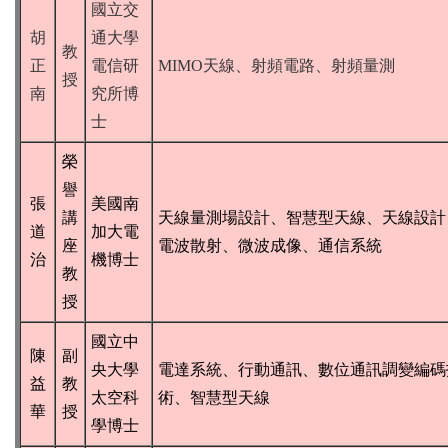
國立交
胡
通大學
教
正
電信研
MIMO
天線、射頻電路、射頻量測
授
南
究所博
士
榮
譽
張
美國南
講
天線量測場設計、智慧型天線、天線設計
道
加大電
座
電波散射、微波成像、通信系統
治
機博士
教
授
國立中
陳
副
央大學
電達系統、行動通訊、數位通訊調變編碼
益
教
太空科
術、智慧型天線
華
授
學博士